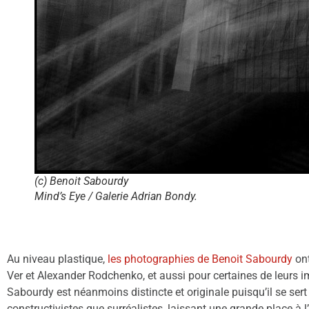
(c) Benoit Sabourdy
Mind’s Eye / Galerie Adrian Bondy.
Au niveau plastique,
les photographies de Benoit Sabourdy
ont
Ver et Alexander Rodchenko, et aussi pour certaines de leurs 
Sabourdy est néanmoins distincte et originale puisqu’il se ser
constructivistes que surréalistes, laissant une grande place à 