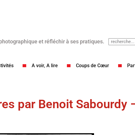
 photographique et réfléchir à ses pratiques.
tivités
A voir, A lire
Coups de Cœur​
Par
res par Benoit Sabourdy –