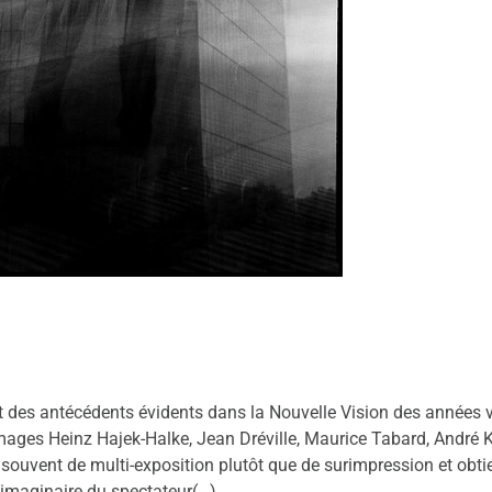
 des antécédents évidents dans la Nouvelle Vision des années vi
images Heinz Hajek-Halke, Jean Dréville, Maurice Tabard, André 
t souvent de multi-exposition plutôt que de surimpression et obt
l’imaginaire du spectateur(…).