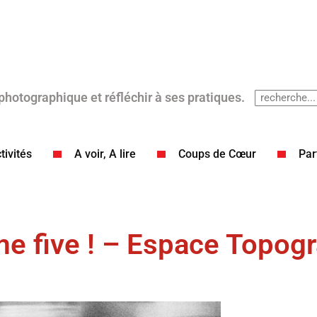
 photographique et réfléchir à ses pratiques.
tivités
A voir, A lire
Coups de Cœur​
Par
me five ! – Espace Topogr