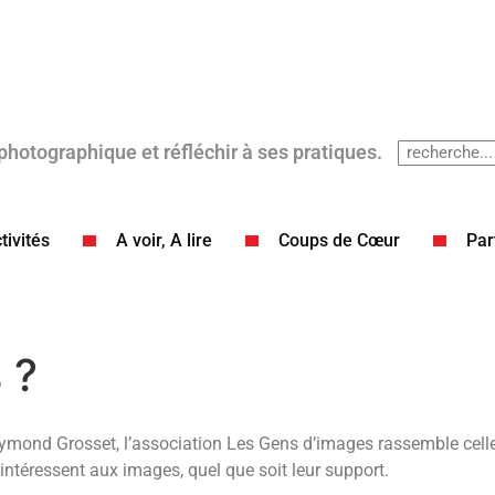
 photographique et réfléchir à ses pratiques.
tivités
A voir, A lire
Coups de Cœur​
Par
 ?
ymond Grosset, l’association Les Gens d’images rassemble celles
’intéressent aux images, quel que soit leur support.