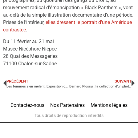
photographies, du quotidien des gangs du Bronx, au
mouvement radical d’émancipation « Black Panthers », vont
au-delà de la simple illustration documentaire d’une période.
Prises de l’intérieur,
elles dressent le portrait d’une Amérique
contrastée
.
Du 11 février au 21 mai
Musée Nicéphore Niépce
28 Quai des Messageries
71100 Chalon-sur-Saône
PRÉCÉDENT
SUIVANT
Les femmes s’en mêlent. Exposition collective, Galerie Les Filles du Calvaire, Paris
Bernard Plossu : la collection d’un photographe. Maison européenne de la photo
Contactez-nous
–
Nos Partenaires
–
Mentions légales
Tous droits de reproduction interdits