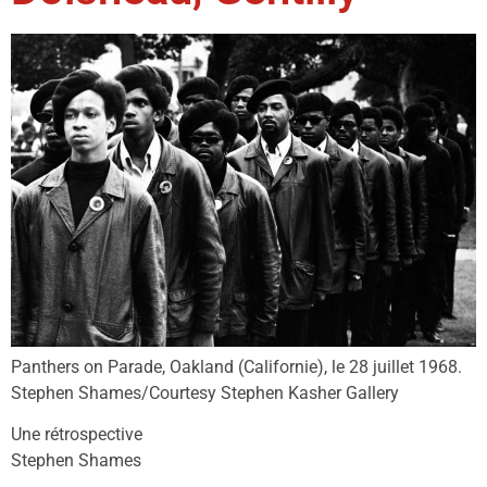
Panthers on Parade, Oakland (Californie), le 28 juillet 1968.
Stephen Shames/Courtesy Stephen Kasher Gallery
Une rétrospective
Stephen Shames