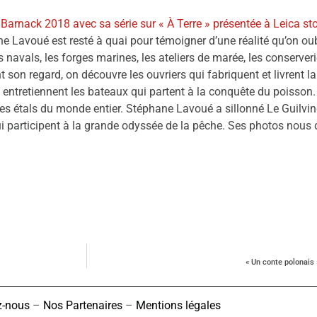
 Barnack 2018 avec sa série sur « À Terre » présentée à Leica sto
ne Lavoué est resté à quai pour témoigner d’une réalité qu’on oub
rs navals, les forges marines, les ateliers de marée, les conserve
on regard, on découvre les ouvriers qui fabriquent et livrent la 
t entretiennent les bateaux qui partent à la conquête du poisso
r les étals du monde entier. Stéphane Lavoué a sillonné Le Guilvi
qui participent à la grande odyssée de la pêche. Ses photos nous
« Un conte polonais 
z-nous
–
Nos Partenaires
–
Mentions légales