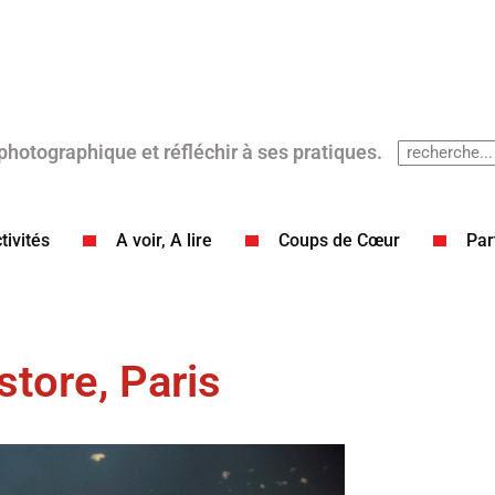
 photographique et réfléchir à ses pratiques.
tivités
A voir, A lire
Coups de Cœur​
Par
tore, Paris