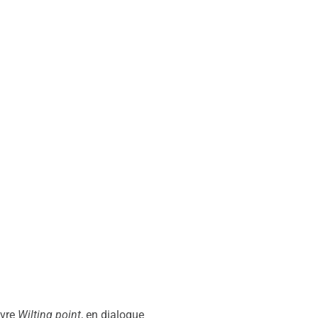
ivre
Wilting point
, en dialogue