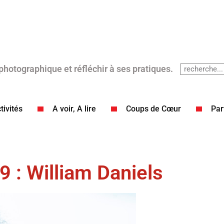
 photographique et réfléchir à ses pratiques.
tivités
A voir, A lire
Coups de Cœur​
Par
9 : William Daniels