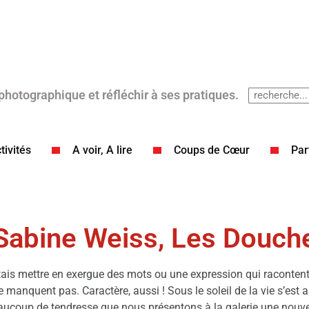
 photographique et réfléchir à ses pratiques.
tivités
A voir, A lire
Coups de Cœur​
Par
: Sabine Weiss, Les Douch
haitais mettre en exergue des mots ou une expression qui raconten
 ne manquent pas. Caractère, aussi ! Sous le soleil de la vie s’est
aucoup de tendresse que nous présentons à la galerie une nouve