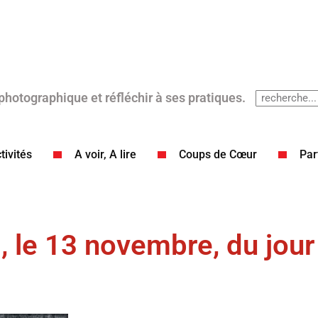
 photographique et réfléchir à ses pratiques.
tivités
A voir, A lire
Coups de Cœur​
Par
, le 13 novembre, du jour