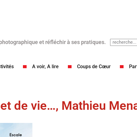
 photographique et réfléchir à ses pratiques.
tivités
A voir, A lire
Coups de Cœur​
Par
et de vie…, Mathieu Mena