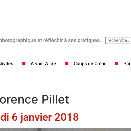
 photographique et réfléchir à ses pratiques.
tivités
A voir, A lire
Coups de Cœur​
Par
lorence Pillet
i 6 janvier 2018