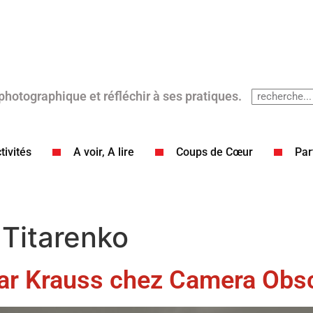
 photographique et réfléchir à ses pratiques.
tivités
A voir, A lire
Coups de Cœur​
Par
 Titarenko
gar Krauss chez Camera Obsc