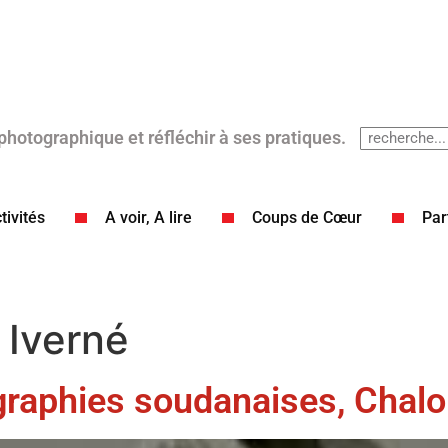
 photographique et réfléchir à ses pratiques.
tivités
A voir, A lire
Coups de Cœur​
Par
 Iverné
graphies soudanaises, Chal