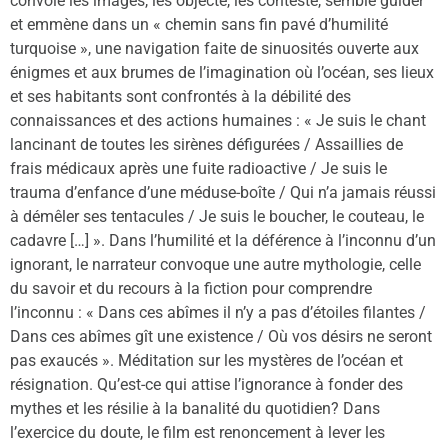
convoie les images, les objecte, les conteste, semble guider
et emmène dans un « chemin sans fin pavé d’humilité
turquoise », une navigation faite de sinuosités ouverte aux
énigmes et aux brumes de l’imagination où l’océan, ses lieux
et ses habitants sont confrontés à la débilité des
connaissances et des actions humaines : « Je suis le chant
lancinant de toutes les sirènes défigurées / Assaillies de
frais médicaux après une fuite radioactive / Je suis le
trauma d’enfance d’une méduse-boîte / Qui n’a jamais réussi
à démêler ses tentacules / Je suis le boucher, le couteau, le
cadavre […] ». Dans l’humilité et la déférence à l’inconnu d’un
ignorant, le narrateur convoque une autre mythologie, celle
du savoir et du recours à la fiction pour comprendre
l’inconnu : « Dans ces abîmes il n’y a pas d’étoiles filantes /
Dans ces abîmes gît une existence / Où vos désirs ne seront
pas exaucés ». Méditation sur les mystères de l’océan et
résignation. Qu’est-ce qui attise l’ignorance à fonder des
mythes et les résilie à la banalité du quotidien? Dans
l’exercice du doute, le film est renoncement à lever les