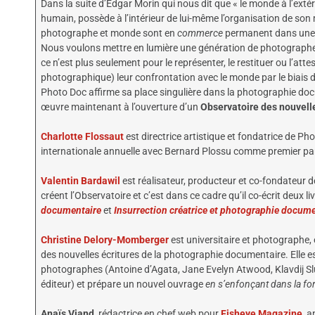
Dans la suite d’Edgar Morin qui nous dit que « le monde à l’exté
humain, possède à l’intérieur de lui-même l’organisation de son
photographe et monde sont en
commerce
permanent dans une i
Nous voulons mettre en lumière une génération de photographes 
ce n’est plus seulement pour le représenter, le restituer ou l’atte
photographique) leur confrontation avec le monde par le biais
Photo Doc affirme sa place singulière dans la photographie docu
œuvre maintenant à l’ouverture d’un
Observatoire des nouvell
Charlotte Flossaut
est directrice artistique et fondatrice de P
internationale annuelle avec Bernard Plossu comme premier pa
Valentin Bardawil
est réalisateur, producteur et co-fondateur d
créent l’Observatoire et c’est dans ce cadre qu’il co-écrit deux 
documentaire
et
Insurrection créatrice et photographie docum
Christine Delory-Momberger
est universitaire et photographe, 
des nouvelles écritures de la photographie documentaire. Elle e
photographes (Antoine d’Agata, Jane Evelyn Atwood, Klavdij Sl
éditeur) et prépare un nouvel ouvrage
en s’enfonçant dans la fo
Anaïs Viand
, rédactrice en chef web pour
Fisheye Magazine
, a