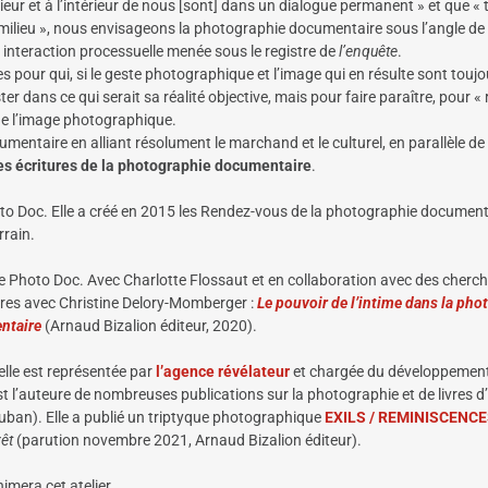
rieur et à l’intérieur de nous [sont] dans un dialogue permanent » et que «
 milieu », nous envisageons la photographie documentaire sous l’angle de 
nteraction processuelle menée sous le registre de
l’enquête
.
pour qui, si le geste photographique et l’image qui en résulte sont toujo
ster dans ce qui serait sa réalité objective, mais pour faire paraître, pour «
 de l’image photographique.
mentaire en alliant résolument le marchand et le culturel, en parallèle de
es écritures de la photographie documentaire
.
hoto Doc. Elle a créé en 2015 les Rendez-vous de la photographie documenta
rrain.
e Photo Doc. Avec Charlotte Flossaut et en collaboration avec des cherche
livres avec Christine Delory-Momberger :
Le pouvoir de l’intime dans la pho
entaire
(Arnaud Bizalion éditeur, 2020).
elle est représentée par
l’ag
ence révélateur
et chargée du développement
st l’auteure de nombreuses publications sur la photographie et de livres d
uban). Elle a publié un triptyque photographique
EXILS / REMINISCENC
rêt
(parution novembre 2021, Arnaud Bizalion éditeur).
nimera cet atelier.