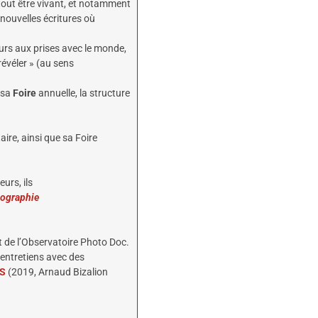
 tout être vivant, et notamment
nouvelles écritures où
urs aux prises avec le monde,
 révéler » (au sens
 sa
Foire
annuelle, la structure
ire, ainsi que sa Foire
urs, ils
tographie
 de l’Observatoire Photo Doc.
’entretiens avec des
ES
(2019, Arnaud Bizalion