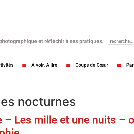
 photographique et réfléchir à ses pratiques.
tivités
A voir, A lire
Coups de Cœur​
Par
es nocturnes
 – Les mille et une nuits – 
phie